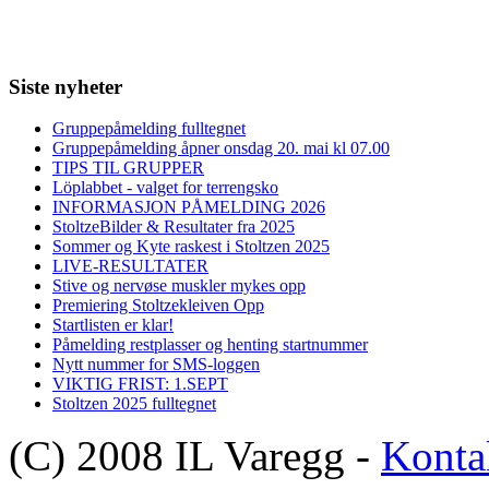
Siste nyheter
Gruppepåmelding fulltegnet
Gruppepåmelding åpner onsdag 20. mai kl 07.00
TIPS TIL GRUPPER
Löplabbet - valget for terrengsko
INFORMASJON PÅMELDING 2026
StoltzeBilder & Resultater fra 2025
Sommer og Kyte raskest i Stoltzen 2025
LIVE-RESULTATER
Stive og nervøse muskler mykes opp
Premiering Stoltzekleiven Opp
Startlisten er klar!
Påmelding restplasser og henting startnummer
Nytt nummer for SMS-loggen
VIKTIG FRIST: 1.SEPT
Stoltzen 2025 fulltegnet
(C) 2008 IL Varegg -
Konta