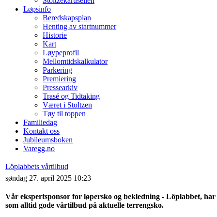
Stoltzekarusellen
Løpsinfo
Beredskapsplan
Henting av startnummer
Historie
Kart
Løypeprofil
Mellomtidskalkulator
Parkering
Premiering
Pressearkiv
Trasé og Tidtaking
Været i Stoltzen
Tøy til toppen
Familiedag
Kontakt oss
Jubileumsboken
Varegg.no
Löplabbets vårtilbud
søndag 27. april 2025 10:23
Vår ekspertsponsor for løpersko og bekledning - Löplabbet, har
som alltid gode vårtilbud på aktuelle terrengsko.