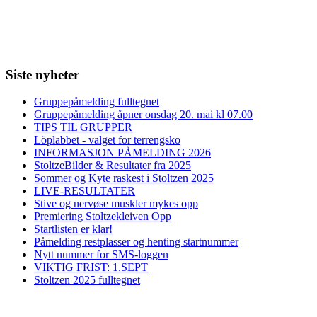
Siste nyheter
Gruppepåmelding fulltegnet
Gruppepåmelding åpner onsdag 20. mai kl 07.00
TIPS TIL GRUPPER
Löplabbet - valget for terrengsko
INFORMASJON PÅMELDING 2026
StoltzeBilder & Resultater fra 2025
Sommer og Kyte raskest i Stoltzen 2025
LIVE-RESULTATER
Stive og nervøse muskler mykes opp
Premiering Stoltzekleiven Opp
Startlisten er klar!
Påmelding restplasser og henting startnummer
Nytt nummer for SMS-loggen
VIKTIG FRIST: 1.SEPT
Stoltzen 2025 fulltegnet