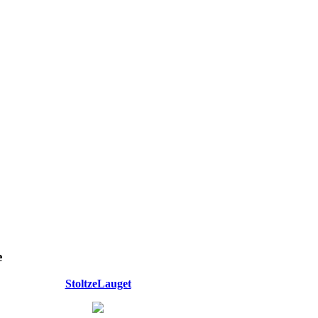
e
StoltzeLauget