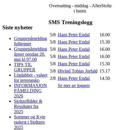
Overnatting - middag - AfterStoltz
i baren
SMS Treningslogg
Siste nyheter
5/8
Hans Peter Endal
16.00
Gruppepåmelding
5/8
Hans Peter Endal
15.30
fulltegnet
Gruppepåmelding
5/8
Hans Peter Endal
16.00
åpner onsdag 20.
5/8
Hans Peter Endal
16.00
mai kl 07.00
5/8
Hans Peter Endal
15.30
TIPS TIL
GRUPPER
5/8
Øivind Tobias Jorfald
15.17
Löplabbet - valget
2/8
Hans Peter Endal
14.50
for terrengsko
Se mer av loggen
INFORMASJON
PÅMELDING
2026
StoltzeBilder &
Resultater fra
2025
Sommer og Kyte
raskest i Stoltzen
2025