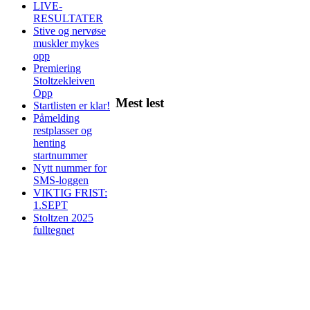
LIVE-
RESULTATER
Stive og nervøse
muskler mykes
opp
Premiering
Stoltzekleiven
Opp
Mest lest
Startlisten er klar!
Påmelding
restplasser og
henting
startnummer
Nytt nummer for
SMS-loggen
VIKTIG FRIST:
1.SEPT
Stoltzen 2025
fulltegnet