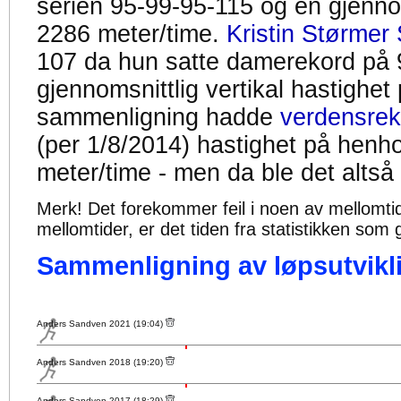
serien 95-99-95-115 og en gjennom
2286 meter/time.
Kristin Størmer 
107 da hun satte damerekord på 
gjennomsnittlig vertikal hastighet
sammenligning hadde
verdensrek
(per 1/8/2014) hastighet på henh
meter/time - men da ble det altså
Merk! Det forekommer feil i noen av mellomtiden
mellomtider, er det tiden fra statistikken som g
Sammenligning av løpsutvikli
Anders Sandven 2021 (19:04)
Anders Sandven 2018 (19:20)
Anders Sandven 2017 (18:29)