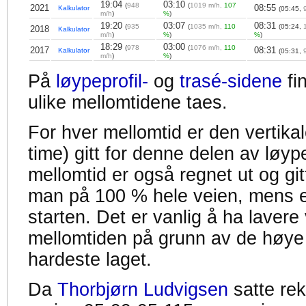
19:04
03:10
(
948
(
1019 m/h,
107
2021
08:55
Kalkulator
(05:45,
m/h
)
%
)
19:20
03:07
08:31
(
935
(
1035 m/h,
110
(05:24,
2018
Kalkulator
m/h
)
%
)
%
)
18:29
03:00
(
978
(
1076 m/h,
110
2017
08:31
Kalkulator
(05:31,
m/h
)
%
)
På
løypeprofil-
og
trasé-sidene
fi
ulike mellomtidene taes.
For hver mellomtid er den vertikal
time) gitt for denne delen av løyp
mellomtid er også regnet ut og gitt
man på 100 % hele veien, mens en
starten. Det er vanlig å ha lavere 
mellomtiden på grunn av de høye
hardeste laget.
Da
Thorbjørn Ludvigsen
satte re