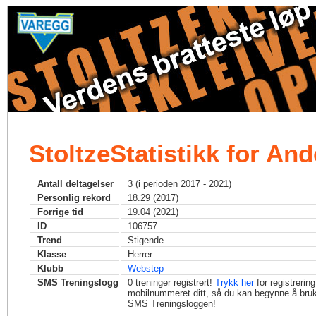
StoltzeStatistikk for An
Antall deltagelser
3 (i perioden 2017 - 2021)
Personlig rekord
18.29 (2017)
Forrige tid
19.04 (2021)
ID
106757
Trend
Stigende
Klasse
Herrer
Klubb
Webstep
SMS Treningslogg
0
treninger registrert!
Trykk her
for registrerin
mobilnummeret ditt, så du kan begynne å bru
SMS Treningsloggen!