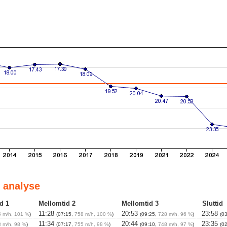
 analyse
d 1
Mellomtid 2
Mellomtid 3
Sluttid
11:28
20:53
23:58
 m/h, 101 %
)
(07:15,
758 m/h, 100 %
)
(09:25,
728 m/h, 96 %
)
(0
11:34
20:44
23:35
 m/h, 98 %
)
(07:17,
755 m/h, 98 %
)
(09:10,
748 m/h, 97 %
)
(0