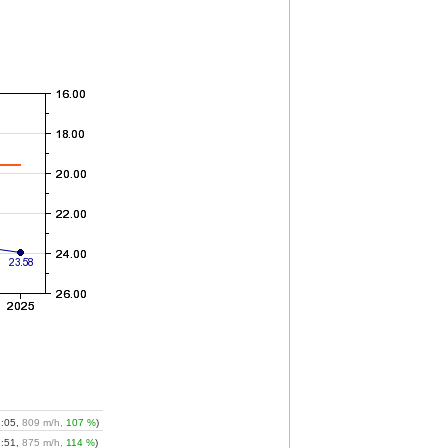
3:05,
809 m/h,
107 %
)
2:51,
875 m/h,
114 %
)