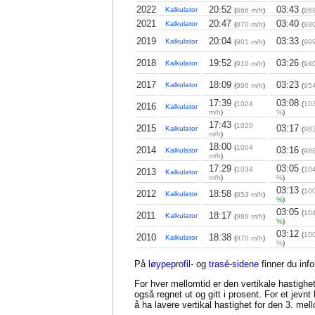
2022
20:52
03:43
Kalkulator
(
866 m/h
)
(
868
2021
20:47
03:40
Kalkulator
(
870 m/h
)
(
880
2019
20:04
03:33
Kalkulator
(
901 m/h
)
(
909
2018
19:52
03:26
Kalkulator
(
910 m/h
)
(
940
2017
18:09
03:23
Kalkulator
(
996 m/h
)
(
95
17:39
03:08
(
1024
(
103
2016
Kalkulator
m/h
)
%
)
17:43
(
1020
2015
03:17
Kalkulator
(
983
m/h
)
18:00
(
1004
2014
03:16
Kalkulator
(
988
m/h
)
17:29
03:05
(
1034
(
104
2013
Kalkulator
m/h
)
%
)
03:13
(
10
2012
18:58
Kalkulator
(
953 m/h
)
%
)
03:05
(
10
2011
18:17
Kalkulator
(
989 m/h
)
%
)
03:12
(
100
2010
18:38
Kalkulator
(
970 m/h
)
%
)
På
løypeprofil-
og
trasé-sidene
finner du inf
For hver mellomtid er den vertikale hastighet
også regnet ut og gitt i prosent. For et jevn
å ha lavere vertikal hastighet for den 3. me