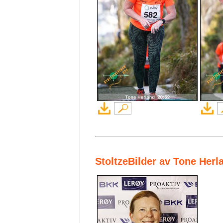
StoltzeBilder av Tone Herl