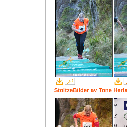
StoltzeBilder av Tone Herl