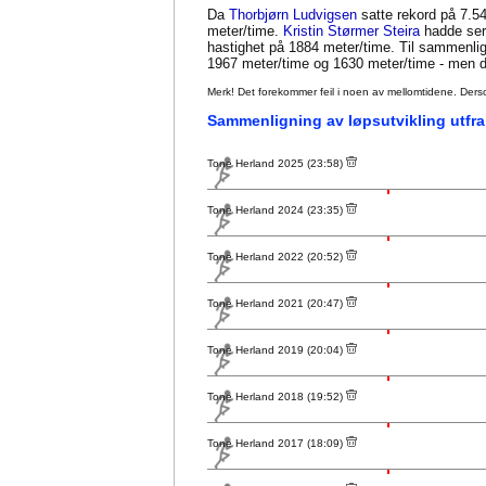
Da
Thorbjørn Ludvigsen
satte rekord på 7.54
meter/time.
Kristin Størmer Steira
hadde seri
hastighet på 1884 meter/time. Til sammenl
1967 meter/time og 1630 meter/time - men da
Merk! Det forekommer feil i noen av mellomtidene. Dersom sl
Sammenligning av løpsutvikling utfra
Tone Herland 2025 (23:58)
Tone Herland 2024 (23:35)
Tone Herland 2022 (20:52)
Tone Herland 2021 (20:47)
Tone Herland 2019 (20:04)
Tone Herland 2018 (19:52)
Tone Herland 2017 (18:09)