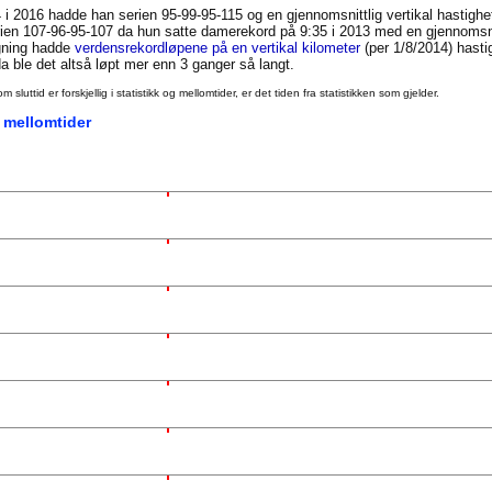
 i 2016 hadde han serien 95-99-95-115 og en gjennomsnittlig vertikal hastigh
en 107-96-95-107 da hun satte damerekord på 9:35 i 2013 med en gjennomsnit
igning hadde
verdensrekordløpene på en vertikal kilometer
(per 1/8/2014) hasti
 ble det altså løpt mer enn 3 ganger så langt.
uttid er forskjellig i statistikk og mellomtider, er det tiden fra statistikken som gjelder.
 mellomtider