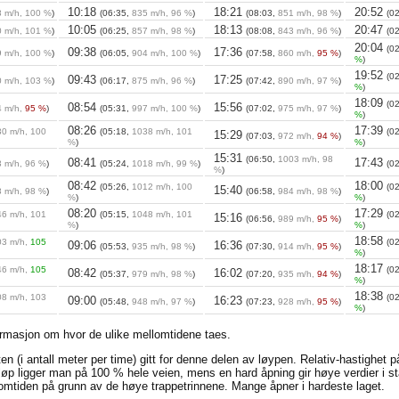
10:18
18:21
20:52
 m/h, 100 %
)
(06:35,
835 m/h, 96 %
)
(08:03,
851 m/h, 98 %
)
(0
10:05
18:13
20:47
 m/h, 101 %
)
(06:25,
857 m/h, 98 %
)
(08:08,
843 m/h, 96 %
)
(0
20:04
(0
09:38
17:36
 m/h, 100 %
)
(06:05,
904 m/h, 100 %
)
(07:58,
860 m/h,
95 %
)
%
)
19:52
(0
09:43
17:25
 m/h, 103 %
)
(06:17,
875 m/h, 96 %
)
(07:42,
890 m/h, 97 %
)
%
)
18:09
(0
08:54
15:56
4 m/h,
95 %
)
(05:31,
997 m/h, 100 %
)
(07:02,
975 m/h, 97 %
)
%
)
08:26
17:39
0 m/h, 100
(05:18,
1038 m/h, 101
(0
15:29
(07:03,
972 m/h,
94 %
)
%
)
%
)
15:31
(06:50,
1003 m/h, 98
08:41
17:43
 m/h, 96 %
)
(05:24,
1018 m/h, 99 %
)
(0
%
)
08:42
18:00
(05:26,
1012 m/h, 100
(0
15:40
 m/h, 98 %
)
(06:58,
984 m/h, 98 %
)
%
)
%
)
08:20
17:29
6 m/h, 101
(05:15,
1048 m/h, 101
(0
15:16
(06:56,
989 m/h,
95 %
)
%
)
%
)
18:58
03 m/h,
105
(0
09:06
16:36
(05:53,
935 m/h, 98 %
)
(07:30,
914 m/h,
95 %
)
%
)
18:17
46 m/h,
105
(0
08:42
16:02
(05:37,
979 m/h, 98 %
)
(07:20,
935 m/h,
94 %
)
%
)
18:38
8 m/h, 103
(0
09:00
16:23
(05:48,
948 m/h, 97 %
)
(07:23,
928 m/h,
95 %
)
%
)
ormasjon om hvor de ulike mellomtidene taes.
en (i antall meter per time) gitt for denne delen av løypen. Relativ-hastighet 
t løp ligger man på 100 % hele veien, mens en hard åpning gir høye verdier i st
llomtiden på grunn av de høye trappetrinnene. Mange åpner i hardeste laget.