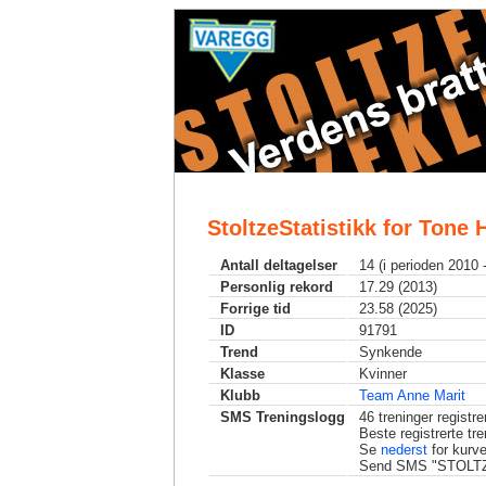
StoltzeStatistikk for Tone 
Antall deltagelser
14 (i perioden 2010 
Personlig rekord
17.29 (2013)
Forrige tid
23.58 (2025)
ID
91791
Trend
Synkende
Klasse
Kvinner
Klubb
Team Anne Marit
SMS Treningslogg
46
treninger registrer
Beste registrerte tr
Se
nederst
for kurve
Send SMS "STOLTZ TI