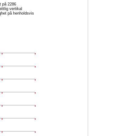
et på 2286
tlig vertikal
ghet på henholdsvis