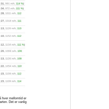
2:31,
991 m/h,
114 %
)
2:34,
972 m/h,
111 %
)
2:28,
1011 m/h,
112
2:27,
1018 m/h,
111
2:13,
1126 m/h,
113
2:10,
1152 m/h,
112
2:12,
1134 m/h,
111 %
)
2:20,
1069 m/h,
106
2:13,
1126 m/h,
108
2:22,
1054 m/h,
110
2:15,
1109 m/h,
112
2:15,
1109 m/h,
114
på hver mellomtid er
arten. Det er vanlig