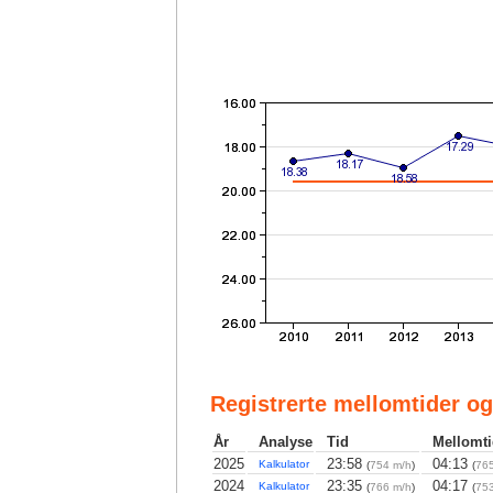
Registrerte mellomtider og
År
Analyse
Tid
Mellomti
2025
23:58
04:13
Kalkulator
(
754 m/h
)
(
765
2024
23:35
04:17
Kalkulator
(
766 m/h
)
(
753