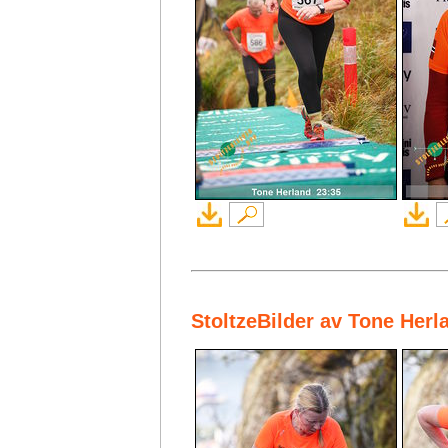
StoltzeBilder av Tone Herl