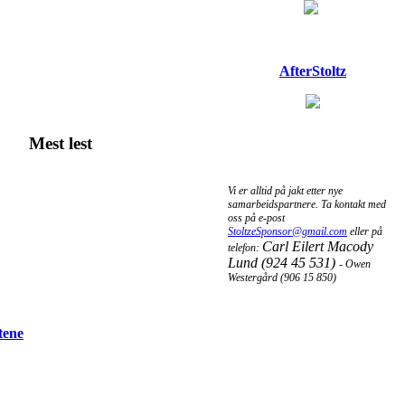
AfterStoltz
Mest lest
Vi er alltid på jakt etter nye
samarbeidspartnere. Ta kontakt med
oss på e-post
StoltzeSponsor@gmail.com
eller på
Carl Eilert Macody
telefon:
Lund (924 45 531)
- Owen
Westergård (906 15 850)
tene