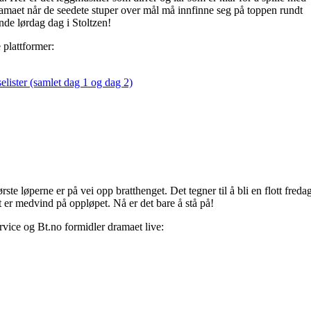
amaet når de seedete stuper over mål må innfinne seg på toppen rundt
nde lørdag dag i Stoltzen!
plattformer:
selister (samlet dag 1 og dag 2)
te løperne er på vei opp bratthenget. Det tegner til å bli en flott fredag
t er medvind på oppløpet. Nå er det bare å stå på!
vice og Bt.no formidler dramaet live: