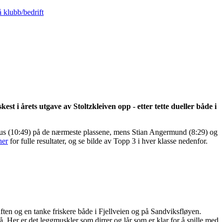
på klubb/bedrift
 i årets utgave av Stoltzkleiven opp - etter tette dueller både i
hus (10:49) på de nærmeste plassene, mens Stian Angermund (8:29) og
her
for fulle resultater, og se bilde av Topp 3 i hver klasse nedenfor.
uften og en tanke friskere både i Fjellveien og på Sandviksfløyen.
å. Her er det leggmuskler som dirrer og lår som er klar for å spille med