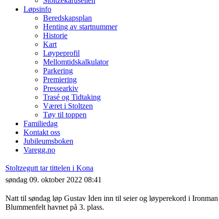
Stoltzekarusellen
Løpsinfo
Beredskapsplan
Henting av startnummer
Historie
Kart
Løypeprofil
Mellomtidskalkulator
Parkering
Premiering
Pressearkiv
Trasé og Tidtaking
Været i Stoltzen
Tøy til toppen
Familiedag
Kontakt oss
Jubileumsboken
Varegg.no
Stoltzegutt tar tittelen i Kona
søndag 09. oktober 2022 08:41
Natt til søndag løp Gustav Iden inn til seier og løyperekord i Ironma
Blummenfelt havnet på 3. plass.