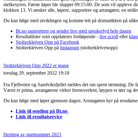
melkesyren. Første løper ble sluppet 09:15:00. De som vil oppleve dr
klokken 13. Vi ønsker alle, løpere, supportere og arrangører, en stråle
Du kan følge med utviklingen og komme tett på dramatikken på ulike 
Bt.no rapporterer og sender live med speakerlyd hele dagen
Resultatlister som oppdateres fortløpende -
live scroll
eller
klas
Stoltzekleiven Opp på Facebook
Stoltzekleiven Opp på
Instagram
(stoltzekleivenopp)
Stoltzekleiven Opp 2022 er igang
torsdag 29. september 2022 19:18
Fra Fjellveien og Sandviksfjellet meldes det om spent stemning. De førs
Været er prima, arrangørene virker fremoverlent, løypen er tørr og de
Du kan følge med løpet gjennom dagen. Arrangøren byr på resultatser
Link til sending på Bt.no
Link til resultatservice
Henting av startnummer 2023