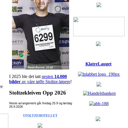
KlatreLauget
I 2025 ble det tatt
nesten
14.000
bilder
av våre tøffe Stoltze-løpere
!
re
Stoltzekleiven Opp 2026
Neste arrangement går fredag 25.9 og lørdag
26.9.2026
STOLTZEHOTELLET