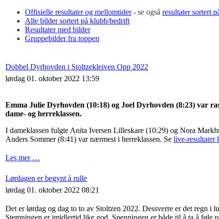
Offisielle resultater og mellomtider
- se også
resultater sortert 
Alle bilder sortert på klubb/bedrift
Resultater med bilder
Gruppebilder fra toppen
Dobbel Dyrhovden i Stoltzekleiven Opp 2022
lørdag 01. oktober 2022 13:59
Emma Julie Dyrhovden (10:18) og Joel Dyrhovden (8:23) var raskest
dame- og herreklassen.
I dameklassen fulgte Anita Iversen Lilleskare (10:29) og Nora Mark
Anders Sommer (8:41) var nærmest i herreklassen. Se
live-resultater 
Les mer …
Lørdagen er begynt å rulle
lørdag 01. oktober 2022 08:21
Det er lørdag og dag to to av Stoltzen 2022. Dessverre er det regn i l
Stemningen er imidlertid like god. Spenningen er både til å ta å føle p